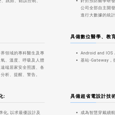
位調變、跳頻、錯誤控制、
針對預防醫學研
公司全部自主開發
進行大數據的統
具備數位醫學、教
醫界領域的專科醫生及專
Android and
血氧、溫度、呼吸及人體
基站-Gatewa
線遠端居家安全照護、各
、分析、提醒、警告。
化:
具備超省電設計技術
計標準化, 以求最優設計及
成為智慧穿戴續