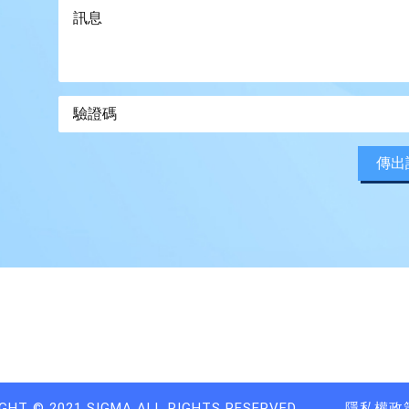
傳出
GHT © 2021 SIGMA ALL RIGHTS RESERVED.
隱私權政