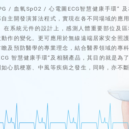
 / 血氧SpO2 / 心電圖ECG智慧健康手環”
自主開發演算法程式，實現在各不同場域的應用
。在系統元件的設計上，感測人體重要部位及區
微動作的變化。更可應用於無線遠端居家安全照
前瞻及預防醫學的專業理念，結合醫界領域的專
 心電圖ECG 智慧健康手環”及相關產品，其目的就
則如心肌梗塞、中風等疾病之發生，同時，亦不
。